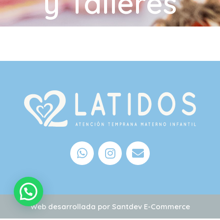
y Talleres
Web desarrollada por
Santdev E-Commerce